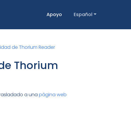
Apoyo
Español
acidad de Thorium Reader
 de Thorium
 trasladado a una
página web