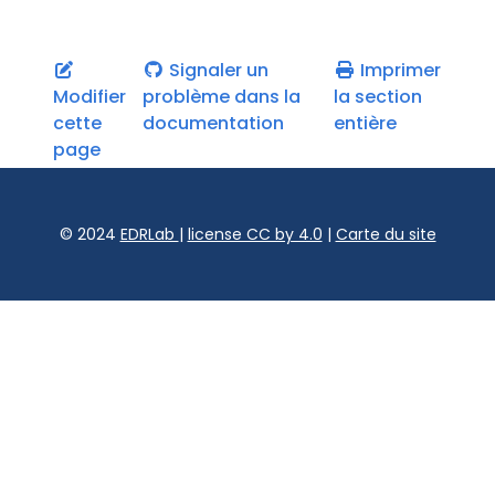
Signaler un
Imprimer
Modifier
problème dans la
la section
cette
documentation
entière
page
© 2024
EDRLab
|
license CC by 4.0
|
Carte du site